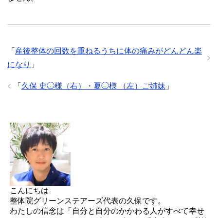
「
産後整体の回数を重ねるうちに体の痛みがどんどん楽
になり
」
「
久保 史◯様（右）・夏◯様 （左）ご姉妹
」
こんにちは
整体院グリーンステアーズ代表の久保です。
わたしの信念は「自分と自分のかかわる人がすべて幸せ