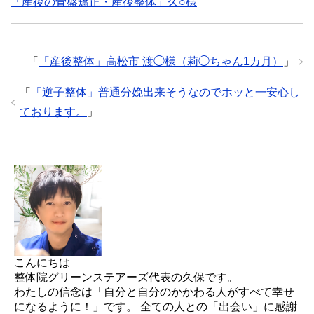
「産後の骨盤矯正・産後整体」久○様
「
「産後整体」高松市 渡◯様（莉◯ちゃん1カ月）
」
「
「逆子整体」普通分娩出来そうなのでホッと一安心し
ております。
」
こんにちは
整体院グリーンステアーズ代表の久保です。
わたしの信念は「自分と自分のかかわる人がすべて幸せ
になるように！」です。 全ての人との「出会い」に感謝