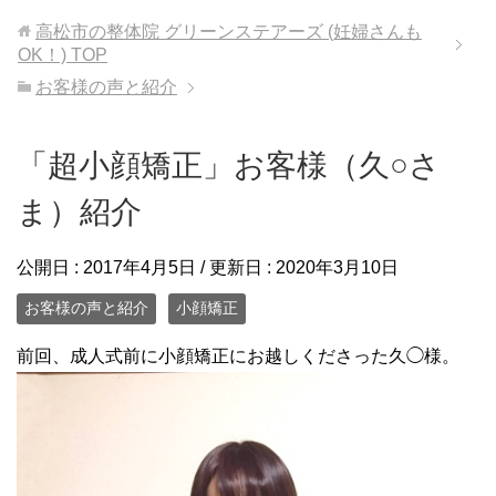
高松市の整体院 グリーンステアーズ (妊婦さんも
OK！)
TOP
お客様の声と紹介
「超小顔矯正」お客様（久○さ
ま）紹介
公開日 :
2017年4月5日
/ 更新日 :
2020年3月10日
お客様の声と紹介
小顔矯正
前回、成人式前に小顔矯正にお越しくださった久◯様。