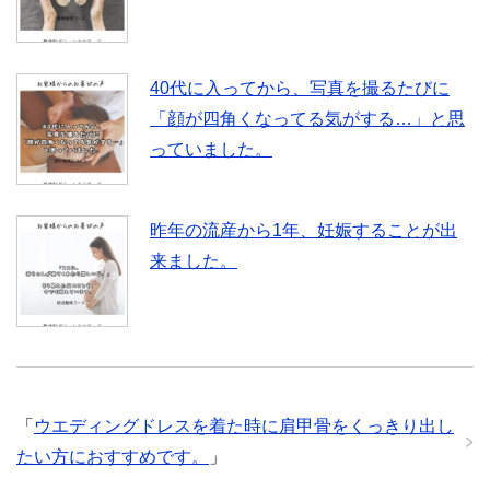
40代に入ってから、写真を撮るたびに
「顔が四角くなってる気がする…」と思
っていました。
昨年の流産から1年、妊娠することが出
来ました。
「
ウエディングドレスを着た時に肩甲骨をくっきり出し
たい方におすすめです。
」