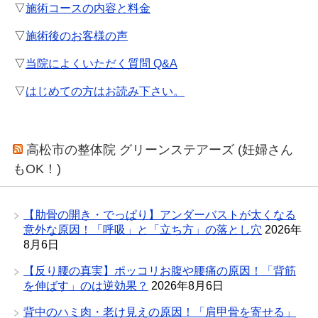
▽
施術コースの内容と料金
▽
施術後のお客様の声
▽
当院によくいただく質問 Q&A
▽
はじめての方はお読み下さい。
高松市の整体院 グリーンステアーズ (妊婦さん
もOK！)
【肋骨の開き・でっぱり】アンダーバストが太くなる
意外な原因！「呼吸」と「立ち方」の落とし穴
2026年
8月6日
【反り腰の真実】ポッコリお腹や腰痛の原因！「背筋
を伸ばす」のは逆効果？
2026年8月6日
背中のハミ肉・老け見えの原因！「肩甲骨を寄せる」