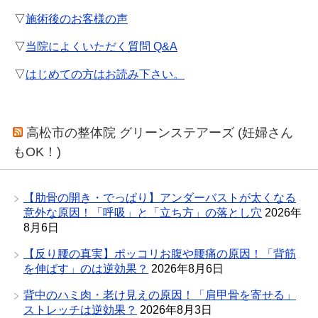
▽
施術後のお客様の声
▽
当院によくいただく質問 Q&A
▽
はじめての方はお読み下さい。
高松市の整体院 グリーンステアーズ (妊婦さん
もOK！)
【肋骨の開き・でっぱり】アンダーバストが太くなる
意外な原因！「呼吸」と「立ち方」の落とし穴
2026年
8月6日
【反り腰の真実】ポッコリお腹や腰痛の原因！「背筋
を伸ばす」のは逆効果？
2026年8月6日
背中のハミ肉・老け見えの原因！「肩甲骨を寄せる」
ストレッチは逆効果？
2026年8月3日