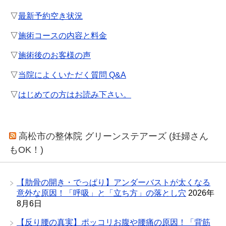
▽
最新予約空き状況
▽
施術コースの内容と料金
▽
施術後のお客様の声
▽
当院によくいただく質問 Q&A
▽
はじめての方はお読み下さい。
高松市の整体院 グリーンステアーズ (妊婦さん
もOK！)
【肋骨の開き・でっぱり】アンダーバストが太くなる
意外な原因！「呼吸」と「立ち方」の落とし穴
2026年
8月6日
【反り腰の真実】ポッコリお腹や腰痛の原因！「背筋