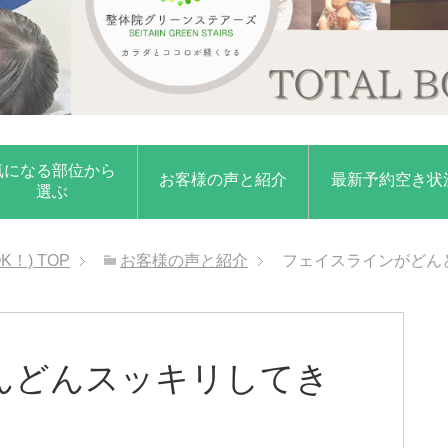
気になる部位から
お客様の声と紹介
最新予約空き状
選ぶ
K！)
TOP
お客様の声と紹介
フェイスラインがどん
んどんスッキリしてき