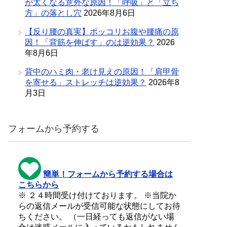
が太くなる意外な原因！「呼吸」と「立ち
方」の落とし穴
2026年8月6日
【反り腰の真実】ポッコリお腹や腰痛の原
因！「背筋を伸ばす」のは逆効果？
2026
年8月6日
背中のハミ肉・老け見えの原因！「肩甲骨
を寄せる」ストレッチは逆効果？
2026年8
月3日
フォームから予約する
簡単！フォームから予約する場合は
こちらから
※ ２４時間受け付けております。 ※当院か
らの返信メールが受信可能な状態にしてお待
ちください。 （一日経っても返信がない場