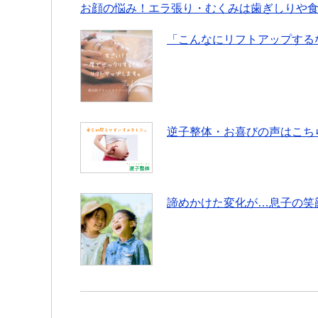
お顔の悩み！エラ張り・むくみは歯ぎしりや
「こんなにリフトアップする
逆子整体・お喜びの声はこち
諦めかけた変化が…息子の笑