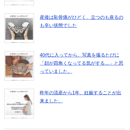
産後は恥骨痛がひどく、立つのも座るの
も辛い状態でした
40代に入ってから、写真を撮るたびに
「顔が四角くなってる気がする…」と思
っていました。
昨年の流産から1年、妊娠することが出
来ました。