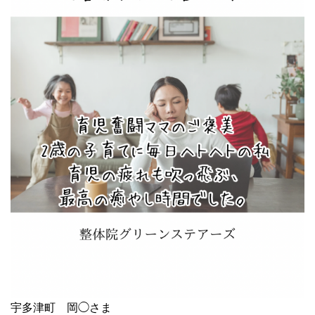
宇多津町 岡◯さま