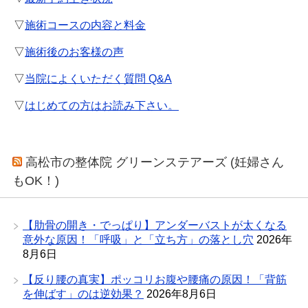
▽
施術コースの内容と料金
▽
施術後のお客様の声
▽
当院によくいただく質問 Q&A
▽
はじめての方はお読み下さい。
高松市の整体院 グリーンステアーズ (妊婦さん
もOK！)
【肋骨の開き・でっぱり】アンダーバストが太くなる
意外な原因！「呼吸」と「立ち方」の落とし穴
2026年
8月6日
【反り腰の真実】ポッコリお腹や腰痛の原因！「背筋
を伸ばす」のは逆効果？
2026年8月6日