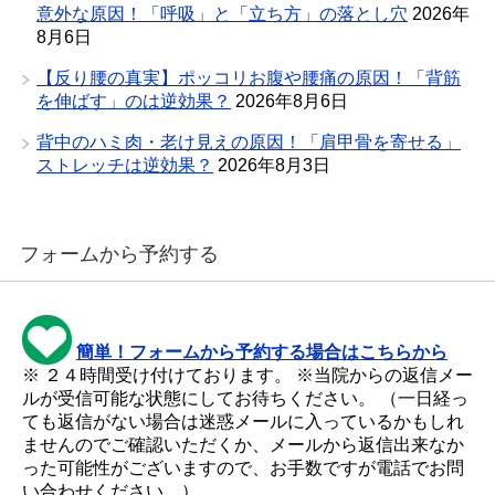
意外な原因！「呼吸」と「立ち方」の落とし穴
2026年
8月6日
【反り腰の真実】ポッコリお腹や腰痛の原因！「背筋
を伸ばす」のは逆効果？
2026年8月6日
背中のハミ肉・老け見えの原因！「肩甲骨を寄せる」
ストレッチは逆効果？
2026年8月3日
フォームから予約する
簡単！フォームから予約する場合はこちらから
※ ２４時間受け付けております。 ※当院からの返信メー
ルが受信可能な状態にしてお待ちください。 （一日経っ
ても返信がない場合は迷惑メールに入っているかもしれ
ませんのでご確認いただくか、メールから返信出来なか
った可能性がございますので、お手数ですが電話でお問
い合わせください。）