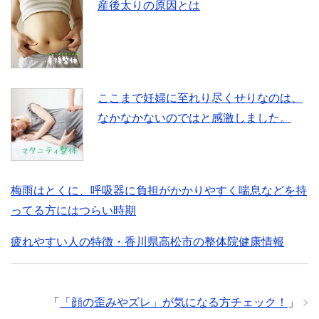
産後太りの原因とは
ここまで妊婦に至れり尽くせりなのは、
なかなかないのではと感激しました。
梅雨はとくに、呼吸器に負担がかかりやすく喘息などを持
ってる方にはつらい時期
疲れやすい人の特徴・香川県高松市の整体院健康情報
「
「顔の歪みやズレ」が気になる方チェック！
」