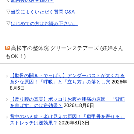
▽
施術後のお客様の声
▽
当院によくいただく質問 Q&A
▽
はじめての方はお読み下さい。
高松市の整体院 グリーンステアーズ (妊婦さん
もOK！)
【肋骨の開き・でっぱり】アンダーバストが太くなる
意外な原因！「呼吸」と「立ち方」の落とし穴
2026年
8月6日
【反り腰の真実】ポッコリお腹や腰痛の原因！「背筋
を伸ばす」のは逆効果？
2026年8月6日
背中のハミ肉・老け見えの原因！「肩甲骨を寄せる」
ストレッチは逆効果？
2026年8月3日