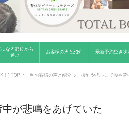
気になる部位から
お客様の声と紹介
最新予約空き状
選ぶ
K！)
TOP
お客様の声と紹介
授乳や抱っこで腰や背
背中が悲鳴をあげていた
。