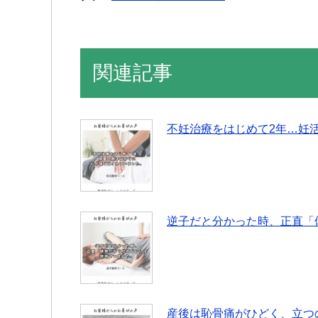
関連記事
不妊治療をはじめて2年…妊
逆子だと分かった時、正直「
産後は恥骨痛がひどく、立つ