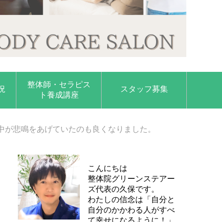
整体師・セラピス
況
スタッフ募集
ト養成講座
中が悲鳴をあげていたのも良くなりました。
こんにちは
整体院グリーンステアー
ズ代表の久保です。
わたしの信念は「自分と
自分のかかわる人がすべ
て幸せになるように！」