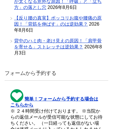
が太くなる意外な原因！「呼吸」と「立ち
方」の落とし穴
2026年8月6日
【反り腰の真実】ポッコリお腹や腰痛の原
因！「背筋を伸ばす」のは逆効果？
2026
年8月6日
背中のハミ肉・老け見えの原因！「肩甲骨
を寄せる」ストレッチは逆効果？
2026年8
月3日
フォームから予約する
簡単！フォームから予約する場合は
こちらから
※ ２４時間受け付けております。 ※当院か
らの返信メールが受信可能な状態にしてお待
ちください。 （一日経っても返信がない場