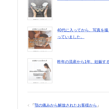
40代に入ってから、写真を
っていました。
昨年の流産から1年、妊娠す
「
顎の痛みから解放されたお客様から
」