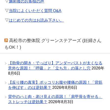
▽
施術後のお客様の声
▽
当院によくいただく質問 Q&A
▽
はじめての方はお読み下さい。
高松市の整体院 グリーンステアーズ (妊婦さん
もOK！)
【肋骨の開き・でっぱり】アンダーバストが太くなる
意外な原因！「呼吸」と「立ち方」の落とし穴
2026年
8月6日
【反り腰の真実】ポッコリお腹や腰痛の原因！「背筋
を伸ばす」のは逆効果？
2026年8月6日
背中のハミ肉・老け見えの原因！「肩甲骨を寄せる」
ストレッチは逆効果？
2026年8月3日