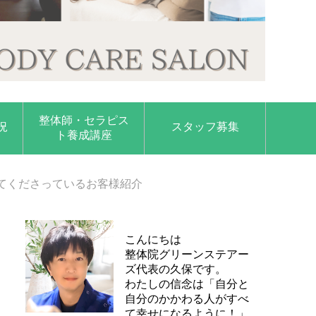
整体師・セラピス
況
スタッフ募集
ト養成講座
てくださっているお客様紹介
こんにちは
整体院グリーンステアー
ズ代表の久保です。
わたしの信念は「自分と
自分のかかわる人がすべ
て幸せになるように！」