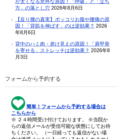
が太くなる意外な原因！「呼吸」と「立ち
方」の落とし穴
2026年8月6日
【反り腰の真実】ポッコリお腹や腰痛の原
因！「背筋を伸ばす」のは逆効果？
2026
年8月6日
背中のハミ肉・老け見えの原因！「肩甲骨
を寄せる」ストレッチは逆効果？
2026年8
月3日
フォームから予約する
簡単！フォームから予約する場合は
こちらから
※ ２４時間受け付けております。 ※当院か
らの返信メールが受信可能な状態にしてお待
ちください。 （一日経っても返信がない場