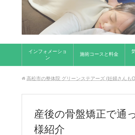
インフォメーショ
施術コースと料金
ン
高松市の整体院 グリーンステアーズ (妊婦さんもO
産後の骨盤矯正で通
様紹介