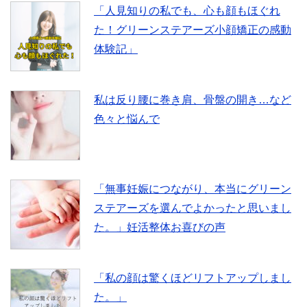
「人見知りの私でも、心も顔もほぐれ
た！グリーンステアーズ小顔矯正の感動
体験記」
私は反り腰に巻き肩、骨盤の開き…など
色々と悩んで
「無事妊娠につながり、本当にグリーン
ステアーズを選んでよかったと思いまし
た。」妊活整体お喜びの声
「私の顔は驚くほどリフトアップしまし
た。」