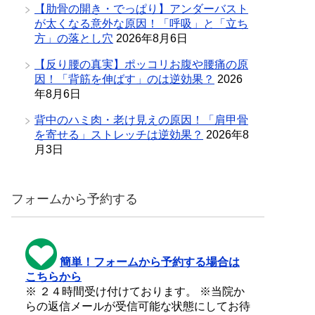
【肋骨の開き・でっぱり】アンダーバスト
が太くなる意外な原因！「呼吸」と「立ち
方」の落とし穴
2026年8月6日
【反り腰の真実】ポッコリお腹や腰痛の原
因！「背筋を伸ばす」のは逆効果？
2026
年8月6日
背中のハミ肉・老け見えの原因！「肩甲骨
を寄せる」ストレッチは逆効果？
2026年8
月3日
フォームから予約する
簡単！フォームから予約する場合は
こちらから
※ ２４時間受け付けております。 ※当院か
らの返信メールが受信可能な状態にしてお待