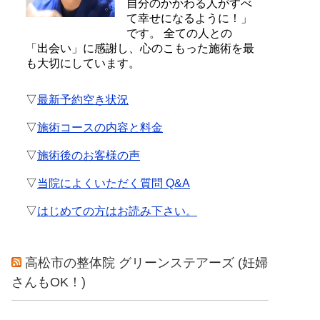
自分のかかわる人がすべ
て幸せになるように！」
です。 全ての人との
「出会い」に感謝し、心のこもった施術を最
も大切にしています。
▽
最新予約空き状況
▽
施術コースの内容と料金
▽
施術後のお客様の声
▽
当院によくいただく質問 Q&A
▽
はじめての方はお読み下さい。
高松市の整体院 グリーンステアーズ (妊婦
さんもOK！)