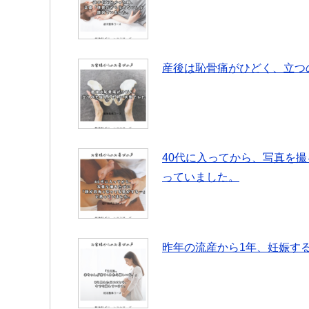
産後は恥骨痛がひどく、立つ
40代に入ってから、写真を
っていました。
昨年の流産から1年、妊娠す