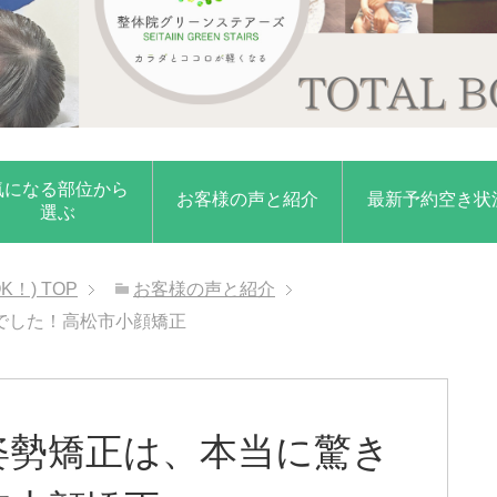
気になる部位から
お客様の声と紹介
最新予約空き状
選ぶ
K！)
TOP
お客様の声と紹介
でした！高松市小顔矯正
姿勢矯正は、本当に驚き