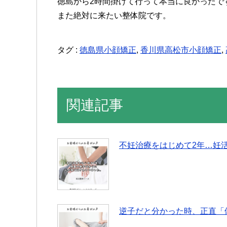
徳島から2時間掛けて行って本当に良かったで
また絶対に来たい整体院です。
タグ :
徳島県小顔矯正
,
香川県高松市小顔矯正
,
関連記事
不妊治療をはじめて2年…妊
逆子だと分かった時、正直「