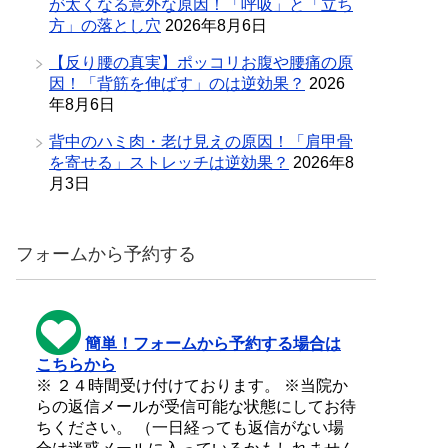
が太くなる意外な原因！「呼吸」と「立ち
方」の落とし穴
2026年8月6日
【反り腰の真実】ポッコリお腹や腰痛の原
因！「背筋を伸ばす」のは逆効果？
2026
年8月6日
背中のハミ肉・老け見えの原因！「肩甲骨
を寄せる」ストレッチは逆効果？
2026年8
月3日
フォームから予約する
簡単！フォームから予約する場合は
こちらから
※ ２４時間受け付けております。 ※当院か
らの返信メールが受信可能な状態にしてお待
ちください。 （一日経っても返信がない場