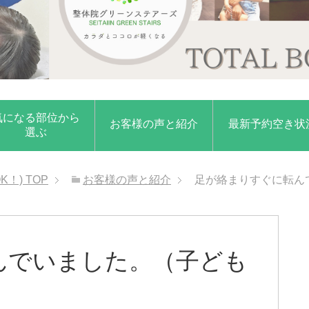
気になる部位から
お客様の声と紹介
最新予約空き状
選ぶ
K！)
TOP
お客様の声と紹介
足が絡まりすぐに転ん
んでいました。（子ども