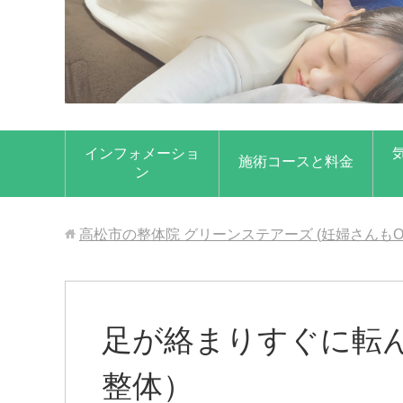
インフォメーショ
施術コースと料金
ン
高松市の整体院 グリーンステアーズ (妊婦さんもO
足が絡まりすぐに転
整体）