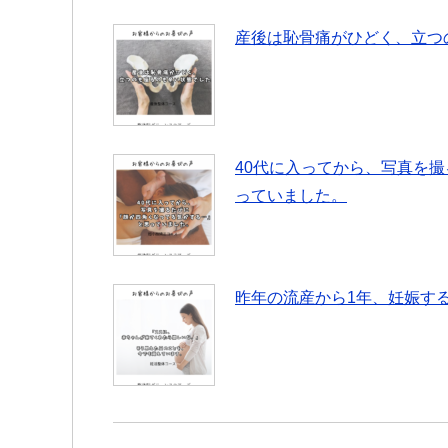
産後は恥骨痛がひどく、立つ
40代に入ってから、写真を
っていました。
昨年の流産から1年、妊娠す