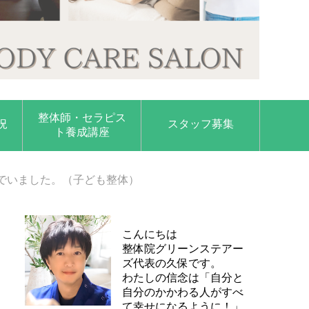
整体師・セラピス
況
スタッフ募集
ト養成講座
でいました。（子ども整体）
こんにちは
整体院グリーンステアー
ズ代表の久保です。
わたしの信念は「自分と
自分のかかわる人がすべ
て幸せになるように！」