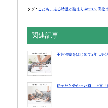
タグ :
こども、走る時足が絡まりやすい
,
高松
関連記事
不妊治療をはじめて2年…妊
逆子だと分かった時、正直「