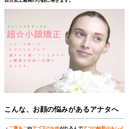
自分至上最高の小顔に導きます。
こんな、お顔の悩みがあるアナタへ
・
二重あご
や
アゴ下のお肉
がたるんで
アゴの輪郭がキレイ