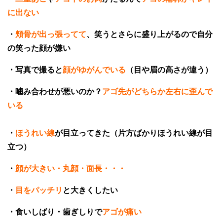
に出ない
・
頬骨が出っ張ってて
、笑うとさらに盛り上がるので自分
の笑った顔が嫌い
・写真で撮ると
顔がゆがんでいる
（目や眉の高さが違う）
・噛み合わせが悪いのか？
アゴ先がどちらか左右に歪んで
いる
・
ほうれい線
が目立ってきた（片方ばかりほうれい線が目
立つ）
・
顔が大きい・丸顔・面長・・・
・
目をパッチリ
と大きくしたい
・食いしばり・歯ぎしりで
アゴが痛い