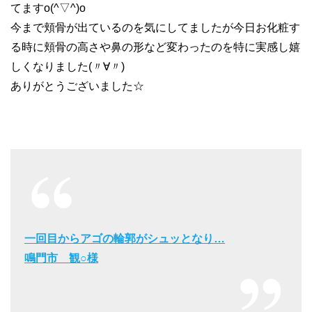
てますo(^▽^)o
今まで頬骨が出ているのを気にしてましたが今日お化粧す
る時に頬骨の高さや鼻の形など変わったのを特に実感し嬉
しくなりました(〃∀〃)ゞ
ありがとうございました☆
一回目からアゴの輪郭がシュッとなり…
鳴門市 観○様