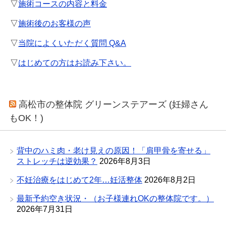
▽
施術コースの内容と料金
▽
施術後のお客様の声
▽
当院によくいただく質問 Q&A
▽
はじめての方はお読み下さい。
高松市の整体院 グリーンステアーズ (妊婦さん
もOK！)
背中のハミ肉・老け見えの原因！「肩甲骨を寄せる」
ストレッチは逆効果？
2026年8月3日
不妊治療をはじめて2年…妊活整体
2026年8月2日
最新予約空き状況・（お子様連れOKの整体院です。）
2026年7月31日