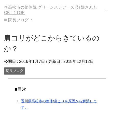
高松市の整体院 グリーンステアーズ (妊婦さんも
OK！)
TOP
院長ブログ
肩コリがどこからきているの
か？
公開日 :
2016年1月7日
/ 更新日 :
2018年12月12日
院長ブログ
■目次
香川県高松市の整体/肩こりを原因から解消しま
す。