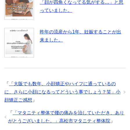
「顔が四角くなってる気がする…」と思
っていました。
昨年の流産から1年、妊娠することが出
来ました。
「
「大阪でも数年、小顔矯正やハイフに通っているの
に、さらに小顔になるってどういう事でしょう？笑」小
顔矯正ご感想
」
「
「マタニティ整体で腰の痛みを治していただき、あり
がとうございました。」高松市マタニティ整体院
」