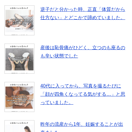
逆子だと分かった時、正直「体質だから
仕方ない」とどこかで諦めていました。
産後は恥骨痛がひどく、立つのも座るの
も辛い状態でした
40代に入ってから、写真を撮るたびに
「顔が四角くなってる気がする…」と思
っていました。
昨年の流産から1年、妊娠することが出