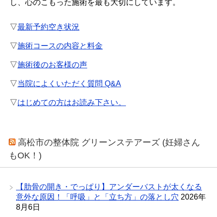
し、心のこもった施術を最も大切にしています。
▽
最新予約空き状況
▽
施術コースの内容と料金
▽
施術後のお客様の声
▽
当院によくいただく質問 Q&A
▽
はじめての方はお読み下さい。
高松市の整体院 グリーンステアーズ (妊婦さん
もOK！)
【肋骨の開き・でっぱり】アンダーバストが太くなる
意外な原因！「呼吸」と「立ち方」の落とし穴
2026年
8月6日