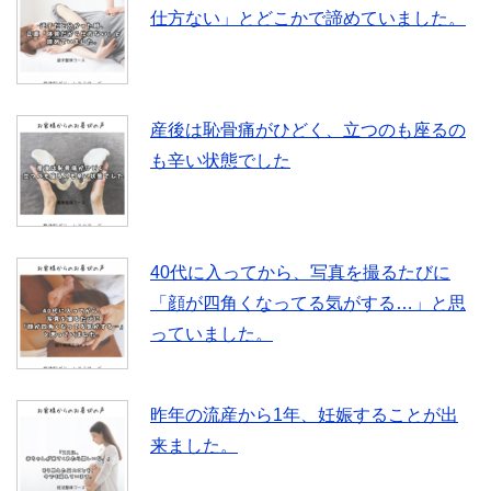
仕方ない」とどこかで諦めていました。
産後は恥骨痛がひどく、立つのも座るの
も辛い状態でした
40代に入ってから、写真を撮るたびに
「顔が四角くなってる気がする…」と思
っていました。
昨年の流産から1年、妊娠することが出
来ました。