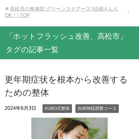
高松市の整体院 グリーンステアーズ (妊婦さんも
OK！)
TOP
「ホットフラッシュ改善、高松市」
タグの記事一覧
更年期症状を根本から改善する
ための整体
2024年6月3日
KUBO式整体
自律神経調整コース