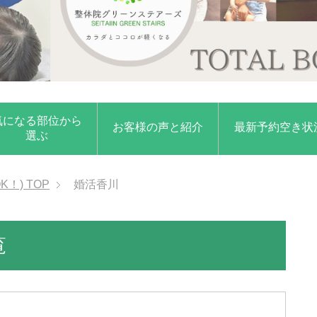
気になる部位から
お客様の声と紹介
最新予約空き状
選ぶ
K！)
TOP
婚活香川
覧