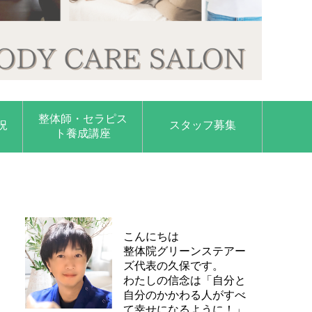
整体師・セラピス
況
スタッフ募集
ト養成講座
こんにちは
整体院グリーンステアー
ズ代表の久保です。
わたしの信念は「自分と
自分のかかわる人がすべ
て幸せになるように！」