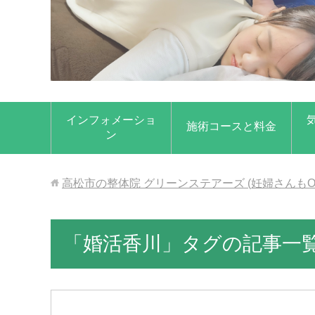
インフォメーショ
施術コースと料金
ン
高松市の整体院 グリーンステアーズ (妊婦さんもO
「婚活香川」タグの記事一