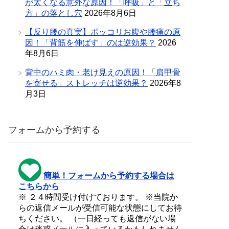
が太くなる意外な原因！「呼吸」と「立ち
方」の落とし穴
2026年8月6日
【反り腰の真実】ポッコリお腹や腰痛の原
因！「背筋を伸ばす」のは逆効果？
2026
年8月6日
背中のハミ肉・老け見えの原因！「肩甲骨
を寄せる」ストレッチは逆効果？
2026年8
月3日
フォームから予約する
簡単！フォームから予約する場合は
こちらから
※ ２４時間受け付けております。 ※当院か
らの返信メールが受信可能な状態にしてお待
ちください。 （一日経っても返信がない場