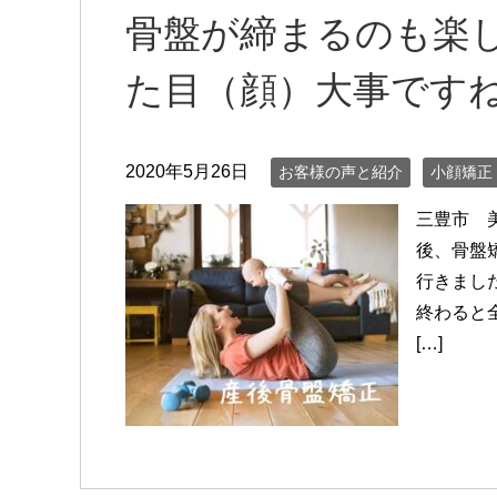
骨盤が締まるのも楽
た目（顔）大事です
2020年5月26日
お客様の声と紹介
小顔矯正
三豊市 
後、骨盤
行きまし
終わると
[…]