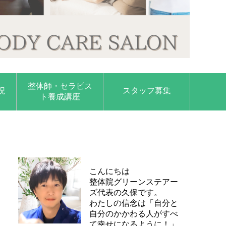
整体師・セラピス
況
スタッフ募集
ト養成講座
こんにちは
整体院グリーンステアー
ズ代表の久保です。
わたしの信念は「自分と
自分のかかわる人がすべ
て幸せになるように！」