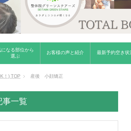
気になる部位から
お客様の声と紹介
最新予約空き状
選ぶ
K！)
TOP
産後 小顔矯正
記事一覧