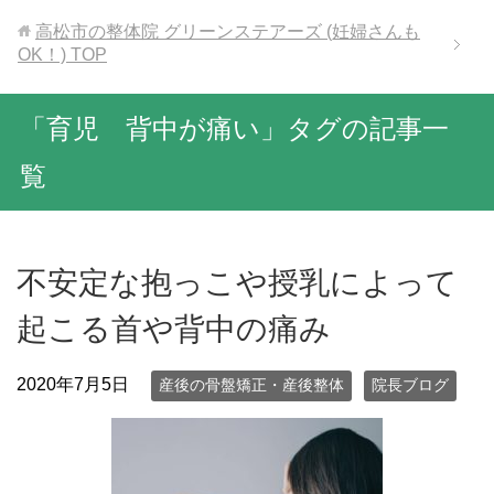
高松市の整体院 グリーンステアーズ (妊婦さんも
OK！)
TOP
「育児 背中が痛い」タグの記事一
覧
不安定な抱っこや授乳によって
起こる首や背中の痛み
2020年7月5日
産後の骨盤矯正・産後整体
院長ブログ