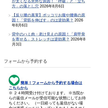
が太くなる意外な原因！「呼吸」と「立ち
方」の落とし穴
2026年8月6日
【反り腰の真実】ポッコリお腹や腰痛の原
因！「背筋を伸ばす」のは逆効果？
2026
年8月6日
背中のハミ肉・老け見えの原因！「肩甲骨
を寄せる」ストレッチは逆効果？
2026年8
月3日
フォームから予約する
簡単！フォームから予約する場合は
こちらから
※ ２４時間受け付けております。 ※当院か
らの返信メールが受信可能な状態にしてお待
ちください。 （一日経っても返信がない場