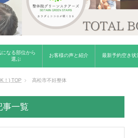
気になる部位から
お客様の声と紹介
最新予約空き状
選ぶ
K！)
TOP
高松市不妊整体
記事一覧