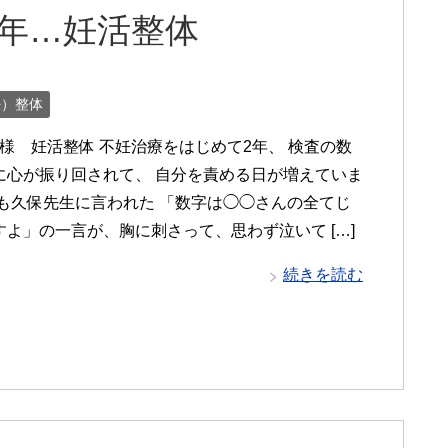
年…妊活整体
妊）整体
J様 妊活整体 不妊治療をはじめて2年、 検査の数
に心が振り回されて、 自分を責める日が増えていま
でも久保先生に言われた 「数字は◯◯さんの全てじ
すよ」の一言が、胸に刺さって、思わず泣いて […]
続きを読む