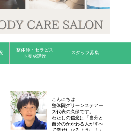
整体師・セラピス
況
スタッフ募集
ト養成講座
こんにちは
整体院グリーンステアー
ズ代表の久保です。
わたしの信念は「自分と
自分のかかわる人がすべ
て幸せになるように！」