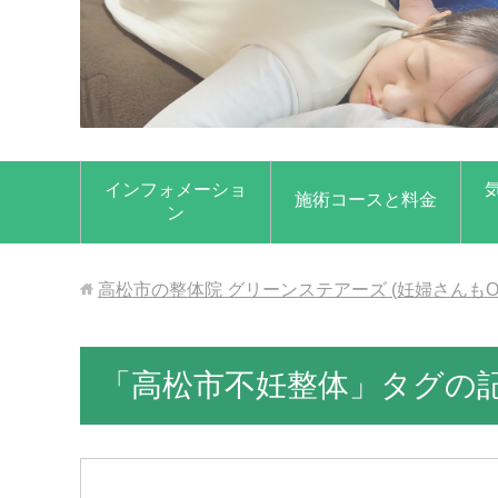
インフォメーショ
施術コースと料金
ン
高松市の整体院 グリーンステアーズ (妊婦さんもO
「高松市不妊整体」タグの