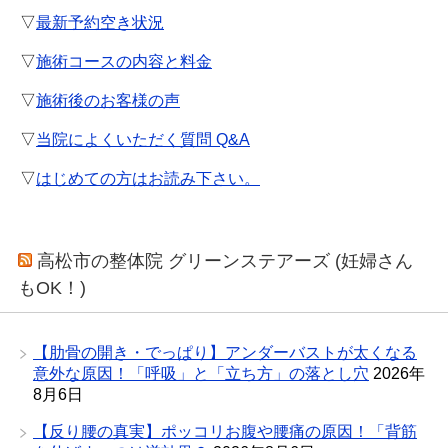
▽
最新予約空き状況
▽
施術コースの内容と料金
▽
施術後のお客様の声
▽
当院によくいただく質問 Q&A
▽
はじめての方はお読み下さい。
高松市の整体院 グリーンステアーズ (妊婦さん
もOK！)
【肋骨の開き・でっぱり】アンダーバストが太くなる
意外な原因！「呼吸」と「立ち方」の落とし穴
2026年
8月6日
【反り腰の真実】ポッコリお腹や腰痛の原因！「背筋