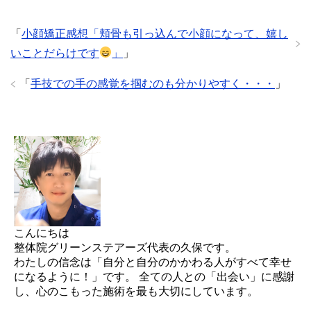
「
小顔矯正感想「頬骨も引っ込んで小顔になって、嬉し
いことだらけです
」
」
「
手技での手の感覚を掴むのも分かりやすく・・・
」
こんにちは
整体院グリーンステアーズ代表の久保です。
わたしの信念は「自分と自分のかかわる人がすべて幸せ
になるように！」です。 全ての人との「出会い」に感謝
し、心のこもった施術を最も大切にしています。