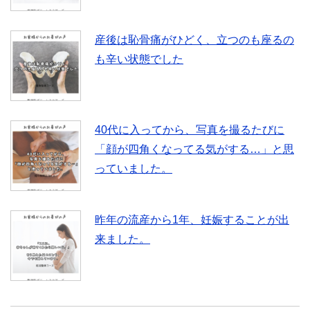
産後は恥骨痛がひどく、立つのも座るの
も辛い状態でした
40代に入ってから、写真を撮るたびに
「顔が四角くなってる気がする…」と思
っていました。
昨年の流産から1年、妊娠することが出
来ました。