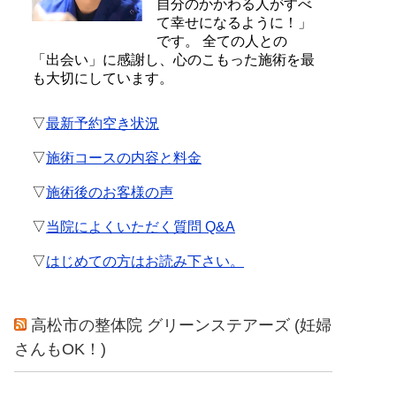
自分のかかわる人がすべ
て幸せになるように！」
です。 全ての人との
「出会い」に感謝し、心のこもった施術を最
も大切にしています。
▽
最新予約空き状況
▽
施術コースの内容と料金
▽
施術後のお客様の声
▽
当院によくいただく質問 Q&A
▽
はじめての方はお読み下さい。
高松市の整体院 グリーンステアーズ (妊婦
さんもOK！)