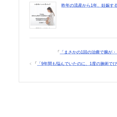
昨年の流産から1年、妊娠す
「
「まさかの1回の治療で腕が
「
「9年間も悩んでいたのに、1度の施術で