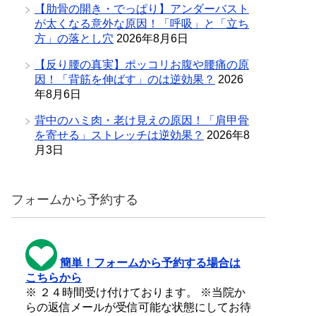
【肋骨の開き・でっぱり】アンダーバスト
が太くなる意外な原因！「呼吸」と「立ち
方」の落とし穴
2026年8月6日
【反り腰の真実】ポッコリお腹や腰痛の原
因！「背筋を伸ばす」のは逆効果？
2026
年8月6日
背中のハミ肉・老け見えの原因！「肩甲骨
を寄せる」ストレッチは逆効果？
2026年8
月3日
フォームから予約する
簡単！フォームから予約する場合は
こちらから
※ ２４時間受け付けております。 ※当院か
らの返信メールが受信可能な状態にしてお待