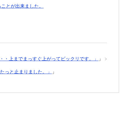
ることが出来ました。
・・・上までまっすぐ上がってビックリです。」
」
ぴたっと止まりました。」
」