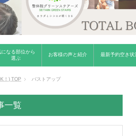
気になる部位から
お客様の声と紹介
最新予約空き状
選ぶ
K！)
TOP
バストアップ
事一覧