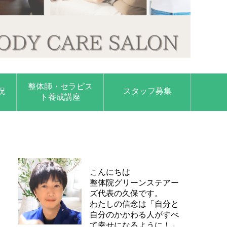
整体師・セラピス
況
スタッフ募集
ト養成講座
こんにちは
整体院グリーンステアー
ズ代表の久保です。
わたしの信念は「自分と
自分のかかわる人がすべ
て幸せになるように！」