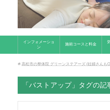
インフォメーショ
施術コースと料金
ン
高松市の整体院 グリーンステアーズ (妊婦さんもO
「バストアップ」タグの記