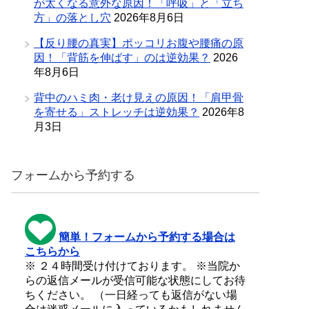
が太くなる意外な原因！「呼吸」と「立ち
方」の落とし穴
2026年8月6日
【反り腰の真実】ポッコリお腹や腰痛の原
因！「背筋を伸ばす」のは逆効果？
2026
年8月6日
背中のハミ肉・老け見えの原因！「肩甲骨
を寄せる」ストレッチは逆効果？
2026年8
月3日
フォームから予約する
簡単！フォームから予約する場合は
こちらから
※ ２４時間受け付けております。 ※当院か
らの返信メールが受信可能な状態にしてお待
ちください。 （一日経っても返信がない場